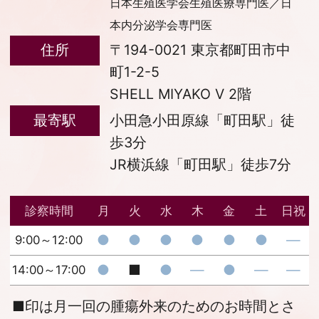
日本生殖医学会生殖医療専門医／日
本内分泌学会専門医
住所
〒194-0021 東京都町田市中
町1-2-5
SHELL MIYAKO V 2階
最寄駅
小田急小田原線「町田駅」徒
歩3分
JR横浜線「町田駅」徒歩7分
診察時間
月
火
水
木
金
土
日祝
●
●
●
●
●
●
―
9:00～12:00
●
■
●
―
●
―
―
14:00～17:00
■
印は月一回の腫瘍外来のためのお時間とさ