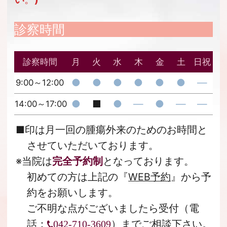
診察時間
診察時間
月
火
水
木
金
土
日祝
●
●
●
●
●
●
―
9:00～12:00
●
■
●
―
●
―
―
14:00～17:00
■
印は月一回の腫瘍外来のためのお時間と
させていただいております。
※当院は
完全予約制
となっております。
初めての方は上記の『
WEB予約
』から予
約をお願いします。
ご不明な点がございましたら受付（電
話：
）までご相談下さい。
042-710-3609