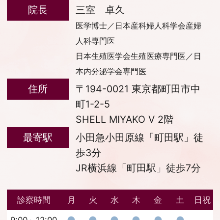
院長
三室 卓久
医学博士／日本産科婦人科学会産婦
人科専門医
日本生殖医学会生殖医療専門医／日
本内分泌学会専門医
住所
〒194-0021 東京都町田市中
町1-2-5
SHELL MIYAKO V 2階
最寄駅
小田急小田原線「町田駅」徒
歩3分
JR横浜線「町田駅」徒歩7分
診察時間
月
火
水
木
金
土
日祝
●
●
●
●
●
●
―
9:00～12:00