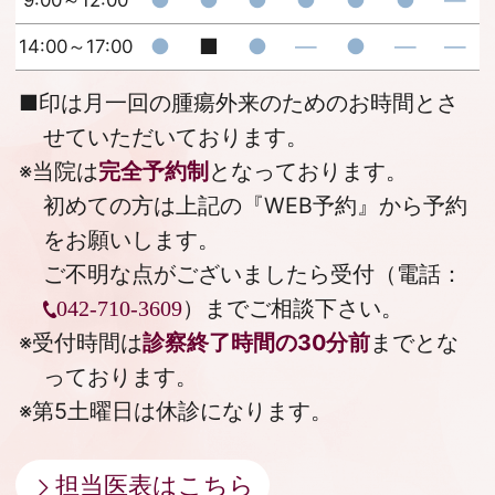
●
■
●
―
●
―
―
14:00～17:00
■
印は月一回の腫瘍外来のためのお時間とさ
せていただいております。
※当院は
完全予約制
となっております。
初めての方は上記の『
WEB予約
』から予約
をお願いします。
ご不明な点がございましたら受付（電話：
）までご相談下さい。
042-710-3609
※受付時間は
診察終了時間の30分前
までとな
っております。
※第5土曜日は休診になります。
担当医表はこちら