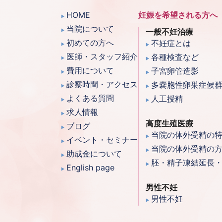
HOME
妊娠を希望される方へ
当院について
一般不妊治療
初めての方へ
不妊症とは
医師・スタッフ紹介
各種検査など
費用について
子宮卵管造影
診察時間・アクセス
多嚢胞性卵巣症候
よくある質問
人工授精
求人情報
高度生殖医療
ブログ
当院の体外受精の
イベント・セミナー
当院の体外受精の
助成金について
胚・精子凍結延長
English page
男性不妊
男性不妊