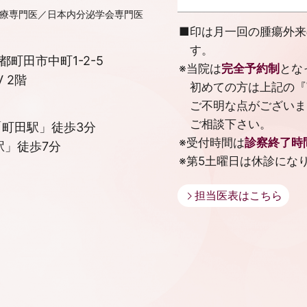
療専門医／日本内分泌学会専門医
■
印は月一回の腫瘍外来
す。
京都町田市中町1-2-5
※当院は
完全予約制
とな
V 2階
初めての方は上記の『
ご不明な点がございま
ご相談下さい。
町田駅」徒歩3分
※受付時間は
診察終了時
駅」徒歩7分
※第5土曜日は休診にな
担当医表はこちら