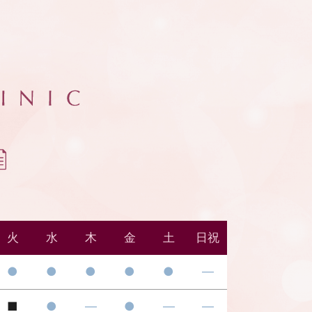
火
水
木
金
土
日祝
●
●
●
●
●
―
■
●
―
●
―
―