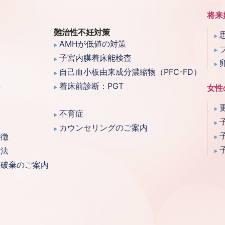
将来
難治性不妊対策
AMHが低値の対策
子宮内膜着床能検査
自己血小板由来成分濃縮物（PFC-FD）
群
着床前診断：PGT
女性
不育症
カウンセリングのご案内
特徴
方法
・破棄のご案内