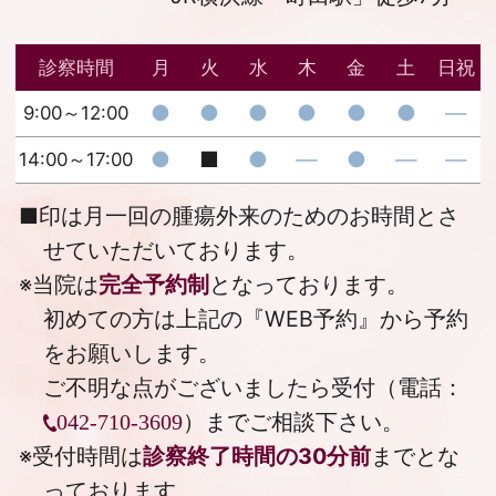
診察時間
月
火
水
木
金
土
日祝
●
●
●
●
●
●
―
9:00～12:00
●
■
●
―
●
―
―
14:00～17:00
■
印は月一回の腫瘍外来のためのお時間とさ
せていただいております。
※当院は
完全予約制
となっております。
初めての方は上記の『
WEB予約
』から予約
をお願いします。
ご不明な点がございましたら受付（電話：
）までご相談下さい。
042-710-3609
※受付時間は
診察終了時間の30分前
までとな
っております。