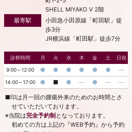
町1-2-5
SHELL MIYAKO V 2階
最寄駅
小田急小田原線「町田駅」徒
歩3分
JR横浜線「町田駅」徒歩7分
診察時間
月
火
水
木
金
土
日祝
●
●
●
●
●
●
―
9:00～12:00
●
■
●
―
●
―
―
14:00～17:00
■
印は月一回の腫瘍外来のためのお時間とさ
せていただいております。
※当院は
完全予約制
となっております。
初めての方は上記の『
WEB予約
』から予約