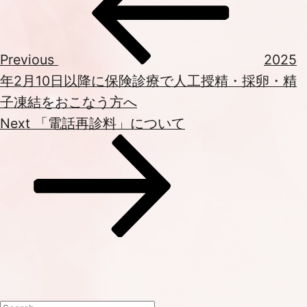
ナ
ビ
ゲ
Previous
2025
ー
年2月10日以降に保険診療で人工授精・採卵・精
シ
子凍結をおこなう方へ
ョ
Next
Next
「電話再診料」について
ン
Post
Search