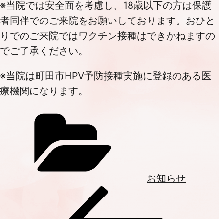
※当院では安全面を考慮し、18歳以下の方は保護
者同伴でのご来院をお願いしております。おひと
りでのご来院ではワクチン接種はできかねますの
でご了承ください。
※当院は町田市HPV予防接種実施に登録のある医
療機関になります。
Categories
お知らせ
投
Previous
稿
Post