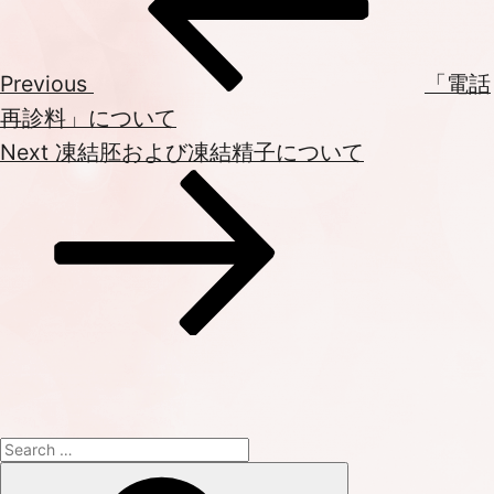
ナ
ビ
ゲ
Previous
「電話
ー
再診料」について
シ
Next
Next
凍結胚および凍結精子について
ョ
Post
ン
Search
for:
Search